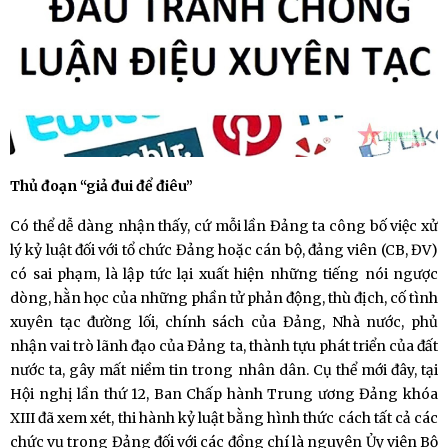
Thủ đoạn “giả đui để điêu”
Có thể dễ dàng nhận thấy, cứ mỗi lần Đảng ta công bố việc xử
lý kỷ luật đối với tổ chức Đảng hoặc cán bộ, đảng viên (CB, ĐV)
có sai phạm, là lập tức lại xuất hiện những tiếng nói ngược
dòng, hằn học của những phần tử phản động, thù địch, cố tình
xuyên tạc đường lối, chính sách của Đảng, Nhà nước, phủ
nhận vai trò lãnh đạo của Đảng ta, thành tựu phát triển của đất
nước ta, gây mất niềm tin trong nhân dân. Cụ thể mới đây, tại
Hội nghị lần thứ 12, Ban Chấp hành Trung ương Đảng khóa
XIII đã xem xét, thi hành kỷ luật bằng hình thức cách tất cả các
chức vụ trong Đảng đối với các đồng chí là nguyên Ủy viên Bộ