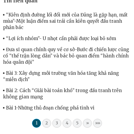
Tin liên quan
“Kiên định đường lối đổi mới của Đảng là gặp hạn, mất
mùa”-Một luận điểm sai trái cần kiên quyết đấu tranh
phản bác
“Lợi ích nhóm”- U nhọt cần phải được loại bỏ sớm
Đưa sĩ quan chính quy về cơ sở-Bước đi chiến lược củng
cố “thế trận lòng dân” và bác bỏ quan điểm “hành chính
hóa quân đội”
Bài 3: Xây dựng môi trường văn hóa tăng khả năng
“miễn dịch”
Bài 2: Cách “Giải bài toán khó” trong đấu tranh trên
không gian mạng
Bài 1-Những thủ đoạn chống phá tinh vi
1
2
3
4
5
»
»»