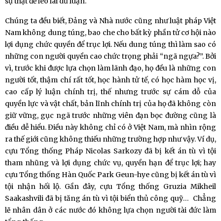
sự thật để lèo lái dư luận.
Chúng ta đều biết, Đảng và Nhà nước cũng như luật pháp Việt
Nam không dung túng, bao che cho bất kỳ phần tử cơ hội nào
lợi dụng chức quyền để trục lợi. Nếu dung túng thì làm sao có
những con người quyền cao chức trọng phải “ngã ngựa?”. Bởi
vì, trước khi được lựa chọn làm lãnh đạo, họ đều là những con
người tốt, thậm chí rất tốt, học hành tử tế, có học hàm học vị,
cao cấp lý luận chính trị, thế nhưng trước sự cám dỗ của
quyền lực và vật chất, bản lĩnh chính trị của họ đã không còn
giữ vững, gục ngã trước những viên đạn bọc đường cũng là
điều dễ hiểu. Điều này không chỉ có ở Việt Nam, mà nhìn rộng
ra thế giới cũng không thiếu những trường hợp như vậy. Ví dụ,
cựu Tổng thống Pháp Nicolas Sarkozy đã bị kết án tù vì tội
tham nhũng và lợi dụng chức vụ, quyền hạn để trục lợi; hay
cựu Tổng thống Hàn Quốc Park Geun-hye cũng bị kết án tù vì
tội nhận hối lộ. Gần đây, cựu Tổng thống Gruzia Mikheil
Saakashvili đã bị tăng án tù vì tội biển thủ công quỹ… Chẳng
lẽ nhân dân ở các nước đó không lựa chọn người tài đức làm