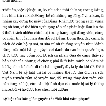
tổng thống.
Thế nên, việc kỷ luật CB, ĐV như cho thôi chức vụ trong Đảng,
hay khai trừ ra khỏi Đảng, kể cả những người giữ vị trí cao, là
nhằm xây dựng bộ máy của Đảng, Nhà nước trong sạch, vững
mạnh hơn, và thể hiện sự thượng tôn của pháp luật, làm lan tỏa
ý thức trách nhiệm chính trị trong hàng ngũ đảng viên, củng
cố niềm tin của nhân dân đối với Đảng. Đồng thời, đây cũng là
cách để cán bộ tự soi, tự sửa mình thường xuyên như “đánh
răng, rửa mặt hằng ngày” coi danh dự cao hơn quyền hạn,
chức tước hay bổng lộc, lợi ích cá nhân. Qua đó càng thấy rõ
bản chất của những kẻ chống phá là: “Chân mình còn lấm bê
bê/Lại đem bó đuốc đi rê chân người”, đây là lý do khi CB, ĐV ở
Việt Nam bị kỷ luật thì lại bị những thế lực thù địch ra sức
tuyên truyền rầm rộ xuyên tạc, đổi trắng thay đen trên các
nền tảng xã hội, còn cán bộ lãnh đạo các nước bị xử lý thì họ
im re, bởi vì họ được bao che, nuôi dưỡng.
Kỷ luật của Đảng là nguyên tắc “bất khả xâm phạm”