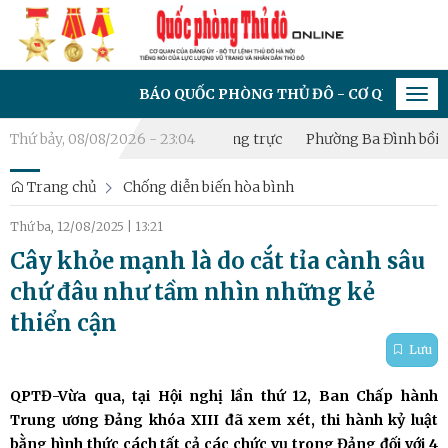
BÁO QUỐC PHÒNG THỦ ĐÔ - CƠ QUAN CỦA ĐẢNG ỦY 
Tog
navi
lập Tiểu đội Dân quân thường trực
Thứ bảy, 08/08/2026 - 23:04
Phường Ba Đình bồi dưỡng k
Trang chủ
Chống diễn biến hòa bình
Thứ ba, 12/08/2025
|
13:21
Cây khỏe mạnh là do cắt tỉa cành sâu
chứ đâu như tầm nhìn những kẻ
thiển cận
Lưu
QPTĐ-Vừa qua, tại Hội nghị lần thứ 12, Ban Chấp hành
Trung ương Đảng khóa XIII đã xem xét, thi hành kỷ luật
bằng hình thức cách tất cả các chức vụ trong Đảng đối với 4