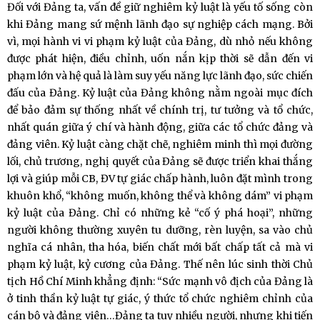
Đối với Đảng ta, vấn đề giữ nghiêm kỷ luật là yếu tố sống còn
khi Đảng mang sứ mệnh lãnh đạo sự nghiệp cách mạng. Bởi
vì, mọi hành vi vi phạm kỷ luật của Đảng, dù nhỏ nếu không
được phát hiện, điều chỉnh, uốn nắn kịp thời sẽ dẫn đến vi
phạm lớn và hệ quả là làm suy yếu năng lực lãnh đạo, sức chiến
đấu của Đảng. Kỷ luật của Đảng không nằm ngoài mục đích
để bảo đảm sự thống nhất về chính trị, tư tưởng và tổ chức,
nhất quán giữa ý chí và hành động, giữa các tổ chức đảng và
đảng viên. Kỷ luật càng chặt chẽ, nghiêm minh thì mọi đường
lối, chủ trương, nghị quyết của Đảng sẽ được triển khai thắng
lợi và giúp mỗi CB, ĐV tự giác chấp hành, luôn đặt mình trong
khuôn khổ, “không muốn, không thể và không dám” vi phạm
kỷ luật của Đảng. Chỉ có những kẻ “cố ý phá hoại”, những
người không thường xuyên tu dưỡng, rèn luyện, sa vào chủ
nghĩa cá nhân, tha hóa, biến chất mới bất chấp tất cả mà vi
phạm kỷ luật, kỷ cương của Đảng. Thế nên lúc sinh thời Chủ
tịch Hồ Chí Minh khẳng định: “Sức mạnh vô địch của Đảng là
ở tinh thần kỷ luật tự giác, ý thức tổ chức nghiêm chỉnh của
cán bộ và đảng viên…Đảng ta tuy nhiều người, nhưng khi tiến