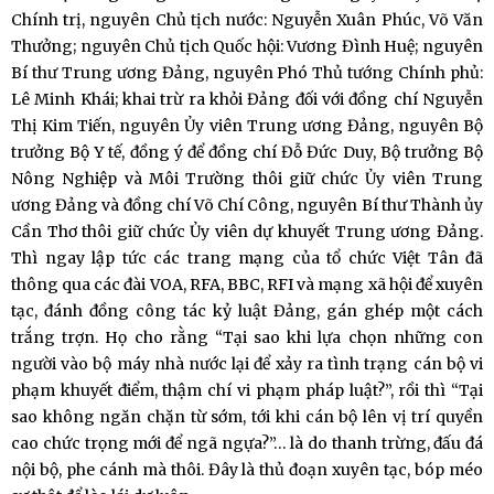
Chính trị, nguyên Chủ tịch nước: Nguyễn Xuân Phúc, Võ Văn
Thưởng; nguyên Chủ tịch Quốc hội: Vương Đình Huệ; nguyên
Bí thư Trung ương Đảng, nguyên Phó Thủ tướng Chính phủ:
Lê Minh Khái; khai trừ ra khỏi Đảng đối với đồng chí Nguyễn
Thị Kim Tiến, nguyên Ủy viên Trung ương Đảng, nguyên Bộ
trưởng Bộ Y tế, đồng ý để đồng chí Đỗ Đức Duy, Bộ trưởng Bộ
Nông Nghiệp và Môi Trường thôi giữ chức Ủy viên Trung
ương Đảng và đồng chí Võ Chí Công, nguyên Bí thư Thành ủy
Cần Thơ thôi giữ chức Ủy viên dự khuyết Trung ương Đảng.
Thì ngay lập tức các trang mạng của tổ chức Việt Tân đã
thông qua các đài VOA, RFA, BBC, RFI và mạng xã hội để xuyên
tạc, đánh đồng công tác kỷ luật Đảng, gán ghép một cách
trắng trợn. Họ cho rằng “Tại sao khi lựa chọn những con
người vào bộ máy nhà nước lại để xảy ra tình trạng cán bộ vi
phạm khuyết điểm, thậm chí vi phạm pháp luật?”, rồi thì “Tại
sao không ngăn chặn từ sớm, tới khi cán bộ lên vị trí quyền
cao chức trọng mới để ngã ngựa?”… là do thanh trừng, đấu đá
nội bộ, phe cánh mà thôi. Đây là thủ đoạn xuyên tạc, bóp méo