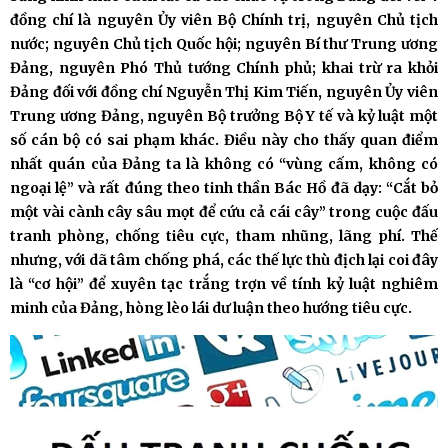
đồng chí là nguyên Ủy viên Bộ Chính trị, nguyên Chủ tịch
nước; nguyên Chủ tịch Quốc hội; nguyên Bí thư Trung ương
Đảng, nguyên Phó Thủ tướng Chính phủ; khai trừ ra khỏi
Đảng đối với đồng chí Nguyễn Thị Kim Tiến, nguyên Ủy viên
Trung ương Đảng, nguyên Bộ trưởng Bộ Y tế và kỷ luật một
số cán bộ có sai phạm khác. Điều này cho thấy quan điểm
nhất quán của Đảng ta là không có “vùng cấm, không có
ngoại lệ” và rất đúng theo tinh thần Bác Hồ đã dạy: “Cắt bỏ
một vài cành cây sâu mọt để cứu cả cái cây” trong cuộc đấu
tranh phòng, chống tiêu cực, tham nhũng, lãng phí. Thế
nhưng, với dã tâm chống phá, các thế lực thù địch lại coi đây
là “cơ hội” để xuyên tạc trắng trợn về tính kỷ luật nghiêm
minh của Đảng, hòng lèo lái dư luận theo hướng tiêu cực.