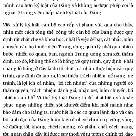
mình cao hơn kỷ luật của Đảng và không ai được phép coi là
ngoại lệ trong việc chấp hành kỷ luật của Đảng.
Việc xử lý kỷ luật cán bộ cao cấp vi phạm vừa qua cho thấy,
nhìn một cách tổng thể, công tác cán bộ của Đảng được quy
định rất chặt chẽ và khoa học, nhất là việc đề bạt, cất nhắc, luân
chuyển cán bộ thuộc diện Trung ương quản lý phải qua nhiều
bước, nhiều cơ quan, ban, ngành Trung ương xem xét, thẩm
định. Do đó, không thể có lỗ hổng về quy trình, quy định. Phải
chăng lỗ hổng ở đây là do tổ chức, cá nhân thực hiện các quy
trình, quy định đó tạo ra, là sự thiếu trách nhiệm, nể nang, né
tránh, là lợi ích cá nhân, “lợi ích nhóm” của những người có
thẩm quyền, trách nhiệm đánh giá, nhận xét, luân chuyển, bổ
nhiệm cán bộ?. Vì thế, kỷ luật Đảng là để phát hiện và khắc
phục ngay những thiếu sót khuyết điểm khi mới manh nha;
bảo đảm cho Đảng ta, trước hết là các cơ quan lãnh đạo và cán
bộ lãnh đạo của Đảng luôn kiên định về chính trị, vững vàng
về đường lối, không chệch hướng, có phẩm chất cách mạng
tốt, ngăn chặn, đẩy lùi được suy thoái về tư tưởng chính trị, đạo