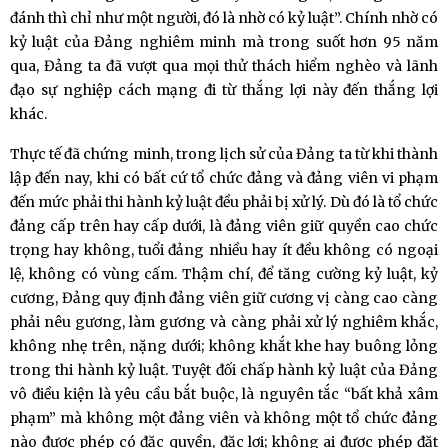
đánh thì chỉ như một người, đó là nhờ có kỷ luật”. Chính nhờ có
kỷ luật của Đảng nghiêm minh mà trong suốt hơn 95 năm
qua, Đảng ta đã vượt qua mọi thử thách hiểm nghèo và lãnh
đạo sự nghiệp cách mạng đi từ thắng lợi này đến thắng lợi
khác.
Thực tế đã chứng minh, trong lịch sử của Đảng ta từ khi thành
lập đến nay, khi có bất cứ tổ chức đảng và đảng viên vi phạm
đến mức phải thi hành kỷ luật đều phải bị xử lý. Dù đó là tổ chức
đảng cấp trên hay cấp dưới, là đảng viên giữ quyền cao chức
trọng hay không, tuổi đảng nhiều hay ít đều không có ngoại
lệ, không có vùng cấm. Thậm chí, để tăng cường kỷ luật, kỷ
cương, Đảng quy định đảng viên giữ cương vị càng cao càng
phải nêu gương, làm gương và càng phải xử lý nghiêm khắc,
không nhẹ trên, nặng dưới; không khắt khe hay buông lỏng
trong thi hành kỷ luật. Tuyệt đối chấp hành kỷ luật của Đảng
vô điều kiện là yêu cầu bắt buộc, là nguyên tắc “bất khả xâm
phạm” mà không một đảng viên và không một tổ chức đảng
nào được phép có đặc quyền, đặc lợi; không ai được phép đặt