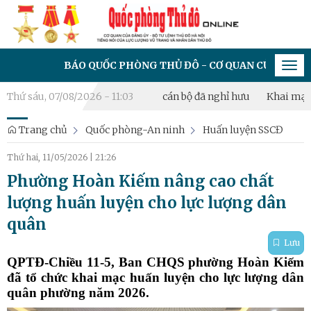
BÁO QUỐC PHÒNG THỦ ĐÔ - CƠ QUAN CỦA ĐẢNG ỦY - B
Tog
navi
 chương Bảo vệ Tổ quốc cho cán bộ đã nghỉ hưu
Thứ sáu, 07/08/2026 - 11:03
Khai mạc diễn 
Trang chủ
Quốc phòng-An ninh
Huấn luyện SSCĐ
Thứ hai, 11/05/2026
|
21:26
Phường Hoàn Kiếm nâng cao chất
lượng huấn luyện cho lực lượng dân
quân
Lưu
QPTĐ-Chiều 11-5, Ban CHQS phường Hoàn Kiếm
đã tổ chức khai mạc huấn luyện cho lực lượng dân
quân phường năm 2026.