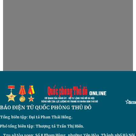
BÁO ĐIỆN TỬ
QUỐC PHÒNG THỦ ĐÔ
Tổng biên tập: Đại
tá Phan Thái Hồng.
Phó tổng biên tập: Thượng tá Trần Thị Hiền.
Trụ sở tòa soạn: Số 8 Phạm Hùng, phường Yên Hòa, Thành phố Hà Nội.