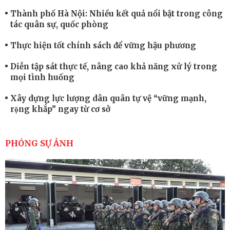
Thành phố Hà Nội: Nhiều kết quả nổi bật trong công
tác quân sự, quốc phòng
Thực hiện tốt chính sách để vững hậu phương
Diễn tập sát thực tế, nâng cao khả năng xử lý trong
mọi tình huống
Xây dựng lực lượng dân quân tự vệ “vững mạnh,
rộng khắp” ngay từ cơ sở
Trung đoàn Pháo binh 452: Huấn luyện giỏi nâng
cao sức mạnh chiến đấu
PHÓNG SỰ ẢNH
Tiểu đoàn Thiết giáp hoàn thành tốt diễn tập chiến
thuật có bắn đạn thật
Nơi sinh viên rèn ý trí, luyện kỹ năng