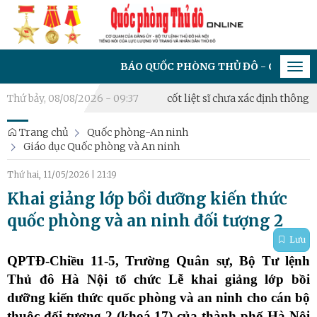
BÁO QUỐC PHÒNG THỦ ĐÔ - CƠ QUAN CỦA ĐẢNG ỦY 
Tog
navi
Triển khai lấy mẫu hài cốt liệt sĩ chưa xác định thông tin tại Ngh
Thứ bảy, 08/08/2026 - 09:37
Trang chủ
Quốc phòng-An ninh
Giáo dục Quốc phòng và An ninh
Thứ hai, 11/05/2026
|
21:19
Khai giảng lớp bồi dưỡng kiến thức
quốc phòng và an ninh đối tượng 2
Lưu
QPTĐ-Chiều 11-5, Trường Quân sự, Bộ Tư lệnh
Thủ đô Hà Nội tổ chức Lễ khai giảng lớp bồi
dưỡng kiến thức quốc phòng và an ninh cho cán bộ
thuộc đối tượng 2 (khoá 17) của thành phố Hà Nội