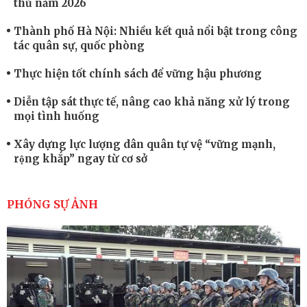
thủ năm 2026
Thành phố Hà Nội: Nhiều kết quả nổi bật trong công
tác quân sự, quốc phòng
Thực hiện tốt chính sách để vững hậu phương
Diễn tập sát thực tế, nâng cao khả năng xử lý trong
mọi tình huống
Xây dựng lực lượng dân quân tự vệ “vững mạnh,
rộng khắp” ngay từ cơ sở
Trung đoàn Pháo binh 452: Huấn luyện giỏi nâng
cao sức mạnh chiến đấu
PHÓNG SỰ ẢNH
Tiểu đoàn Thiết giáp hoàn thành tốt diễn tập chiến
thuật có bắn đạn thật
Nơi sinh viên rèn ý trí, luyện kỹ năng