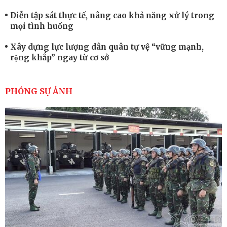
Diễn tập sát thực tế, nâng cao khả năng xử lý trong
mọi tình huống
Xây dựng lực lượng dân quân tự vệ “vững mạnh,
rộng khắp” ngay từ cơ sở
Trung đoàn Pháo binh 452: Huấn luyện giỏi nâng
cao sức mạnh chiến đấu
PHÓNG SỰ ẢNH
Tiểu đoàn Thiết giáp hoàn thành tốt diễn tập chiến
thuật có bắn đạn thật
Nơi sinh viên rèn ý trí, luyện kỹ năng