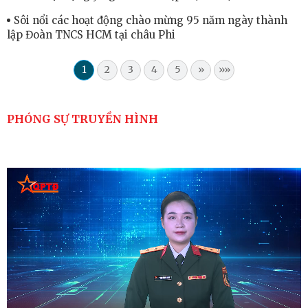
Sôi nổi các hoạt động chào mừng 95 năm ngày thành
lập Đoàn TNCS HCM tại châu Phi
1
2
3
4
5
»
»»
PHÓNG SỰ TRUYỀN HÌNH