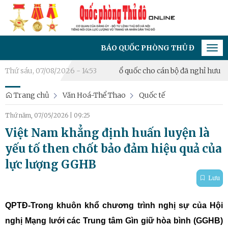
BÁO QUỐC PHÒNG THỦ ĐÔ - CƠ QUAN CỦA Đ
Tog
navi
rao Huân chương Bảo vệ Tổ quốc cho cán bộ đã nghỉ hưu
Thứ sáu, 07/08/2026 - 14:53
Khai mạ
Trang chủ
Văn Hoá-Thể Thao
Quốc tế
Thứ năm, 07/05/2026
|
09:25
Việt Nam khẳng định huấn luyện là
yếu tố then chốt bảo đảm hiệu quả của
lực lượng GGHB
Lưu
QPTĐ-Trong khuôn khổ chương trình nghị sự của Hội
nghị Mạng lưới các Trung tâm Gìn giữ hòa bình (GGHB)