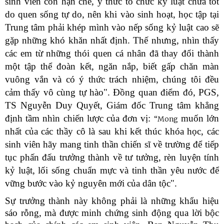
sinh viên còn hạn chế, ý thức tổ chức kỷ luật chưa tốt
do quen sống tự do, nên khi vào sinh hoạt, học tập tại
Trung tâm phải khép mình vào nếp sống kỷ luật cao sẽ
gặp những khó khăn nhất định. Thế nhưng, nhìn thấy
các em từ những thói quen cá nhân đã thay đổi thành
một tập thể đoàn kết, ngăn nắp, biết gấp chăn màn
vuông vắn và có ý thức trách nhiệm, chúng tôi đều
cảm thấy vô cùng tự hào". Đồng quan điểm đó, PGS,
TS Nguyễn Duy Quyết, Giám đốc Trung tâm khẳng
định tầm nhìn chiến lược của đơn vị:
muốn lớn
“Mong
nhất của các thầy cô là sau khi kết thúc khóa học, các
sinh viên hãy mang tinh thần chiến sĩ
về trường để tiếp
tục phấn đấu trưởng thành về tư tưởng, rèn luyện tính
kỷ luật, lối sống chuẩn mực và tinh thần yêu nước để
vững bước vào kỷ nguyên mới của dân tộc".
Sự trưởng thành này không phải là những khẩu hiệu
sáo rỗng, mà được minh chứng sinh động qua lời bộc