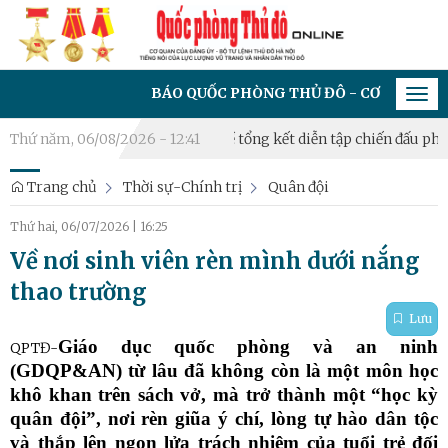
BÁO QUỐC PHÒNG THỦ ĐÔ - CƠ QUAN CỦA ĐẢNG ỦY -
Tog
navi
Hưng, Long Biên, Bồ Đề tổng kết diễn tập chiến đấu phòng thủ 
Thứ năm, 06/08/2026 - 12:41
Trang chủ
Thời sự-Chính trị
Quân đội
Thứ hai, 06/07/2026
|
16:25
Về nơi sinh viên rèn mình dưới nắng
thao trường
Lưu
Giáo dục quốc phòng và an ninh
QPTĐ-
(GDQP&AN) từ lâu đã không còn là một môn học
khô khan trên sách vở, mà trở thành một “học kỳ
quân đội”, nơi rèn giũa ý chí, lòng tự hào dân tộc
và thắp lên ngọn lửa trách nhiệm của tuổi trẻ đối