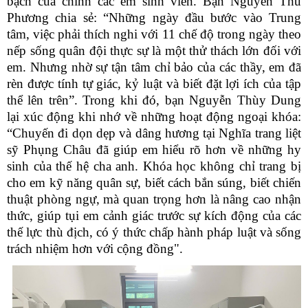
bạch của chính các em sinh viên. Bạn Nguyễn Thu
Phương chia sẻ: “Những ngày đầu bước vào Trung
tâm, việc phải thích nghi với 11 chế độ trong ngày theo
nếp sống quân đội thực sự là một thử thách lớn đối với
em. Nhưng nhờ sự tận tâm chỉ bảo của các thầy, em đã
rèn được tính tự giác, kỷ luật và biết đặt lợi ích của tập
thể lên trên”. Trong khi đó, bạn Nguyễn Thùy Dung
lại xúc động khi nhớ về những hoạt động ngoại khóa:
“Chuyến đi dọn dẹp và dâng hương tại Nghĩa trang liệt
sỹ Phụng Châu đã giúp em hiểu rõ hơn về những hy
sinh của thế hệ cha anh. Khóa học không chỉ trang bị
cho em kỹ năng quân sự, biết cách bắn súng, biết chiến
thuật phòng ngự, mà quan trọng hơn là nâng cao nhận
thức, giúp tụi em cảnh giác trước sự kích động của các
thế lực thù địch, có ý thức chấp hành pháp luật và sống
trách nhiệm hơn với cộng đồng".