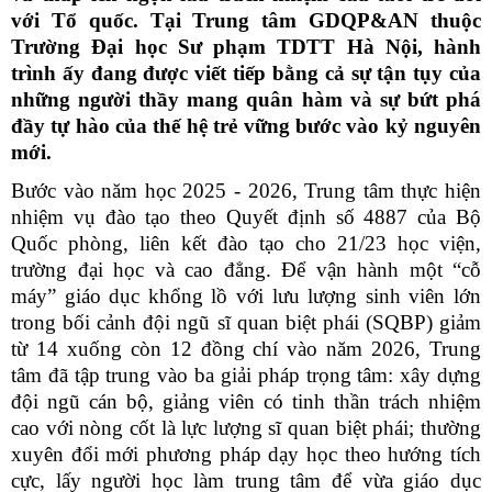
với Tổ quốc. Tại Trung tâm GDQP&AN thuộc
Trường Đại học Sư phạm TDTT Hà Nội, hành
trình ấy đang được viết tiếp bằng cả sự tận tụy của
những người thầy mang quân hàm và sự bứt phá
đầy tự hào của thế hệ trẻ vững bước vào kỷ nguyên
mới.
Bước vào năm học 2025 - 2026, Trung tâm thực hiện
nhiệm vụ đào tạo theo Quyết định số 4887 của Bộ
Quốc phòng, liên kết đào tạo cho 21/23 học viện,
trường đại học và cao đẳng. Để vận hành một “cỗ
máy” giáo dục khổng lồ với lưu lượng sinh viên lớn
trong bối cảnh đội ngũ sĩ quan biệt phái (SQBP) giảm
từ 14 xuống còn 12 đồng chí vào năm 2026, Trung
tâm đã tập trung vào ba giải pháp trọng tâm: xây dựng
đội ngũ cán bộ, giảng viên có tinh thần trách nhiệm
cao với nòng cốt là lực lượng sĩ quan biệt phái; thường
xuyên đổi mới phương pháp dạy học theo hướng tích
cực, lấy người học làm trung tâm để vừa giáo dục