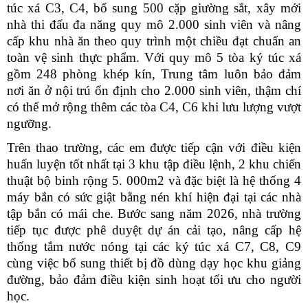
túc xá C3, C4, bổ sung 500 cặp giường sắt, xây mới
nhà thi đấu đa năng quy mô 2.000 sinh viên và nâng
cấp khu nhà ăn theo quy trình một chiều đạt chuẩn an
toàn vệ sinh thực phẩm. Với quy mô 5 tòa ký túc xá
gồm 248 phòng khép kín, Trung tâm luôn bảo đảm
nơi ăn ở nội trú ổn định cho 2.000 sinh viên, thậm chí
có thể mở rộng thêm các tòa C4, C6 khi lưu lượng vượt
ngưỡng.
Trên thao trường, các em được tiếp cận với điều kiện
huấn luyện tốt nhất tại 3 khu tập điều lệnh, 2 khu chiến
thuật bộ binh rộng 5. 000m2 và đặc biệt là hệ thống 4
máy bắn có sức giật bằng nén khí hiện đại tại các nhà
tập bắn có mái che. Bước sang năm 2026, nhà trường
tiếp tục được phê duyệt dự án cải tạo, nâng cấp hệ
thống tắm nước nóng tại các ký túc xá C7, C8, C9
cùng việc bổ sung thiết bị đồ dùng dạy học khu giảng
đường, bảo đảm điều kiện sinh hoạt tối ưu cho người
học.