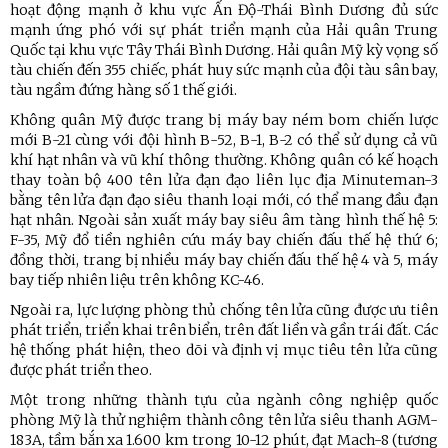
hoạt động mạnh ở khu vực Ấn Độ-Thái Bình Dương đủ sức
mạnh ứng phó với sự phát triển mạnh của Hải quân Trung
Quốc tại khu vực Tây Thái Bình Dương. Hải quân Mỹ kỳ vọng số
tàu chiến đến 355 chiếc, phát huy sức mạnh của đội tàu sân bay,
tàu ngầm đứng hàng số 1 thế giới.
Không quân Mỹ được trang bị máy bay ném bom chiến lược
mới B-21 cùng với đội hình B-52, B-1, B-2 có thể sử dụng cả vũ
khí hạt nhân và vũ khí thông thường. Không quân có kế hoạch
thay toàn bộ 400 tên lửa đạn đạo liên lục địa Minuteman-3
bằng tên lửa đạn đạo siêu thanh loại mới, có thể mang đầu đạn
hạt nhân. Ngoài sản xuất máy bay siêu âm tàng hình thế hệ 5:
F-35, Mỹ đổ tiền nghiên cứu máy bay chiến đấu thế hệ thứ 6;
đồng thời, trang bị nhiều máy bay chiến đấu thế hệ 4 và 5, máy
bay tiếp nhiên liệu trên không KC-46.
Ngoài ra, lực lượng phòng thủ chống tên lửa cũng được ưu tiên
phát triển, triển khai trên biển, trên đất liền và gần trái đất. Các
hệ thống phát hiện, theo dõi và định vị mục tiêu tên lửa cũng
được phát triển theo.
Một trong những thành tựu của ngành công nghiệp quốc
phòng Mỹ là thử nghiệm thành công tên lửa siêu thanh AGM-
183A, tầm bắn xa 1.600 km trong 10-12 phút, đạt Mach-8 (tương