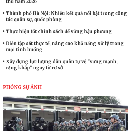
thủ năm 2026
Thành phố Hà Nội: Nhiều kết quả nổi bật trong công
tác quân sự, quốc phòng
Thực hiện tốt chính sách để vững hậu phương
Diễn tập sát thực tế, nâng cao khả năng xử lý trong
mọi tình huống
Xây dựng lực lượng dân quân tự vệ “vững mạnh,
rộng khắp” ngay từ cơ sở
Trung đoàn Pháo binh 452: Huấn luyện giỏi nâng
cao sức mạnh chiến đấu
PHÓNG SỰ ẢNH
Tiểu đoàn Thiết giáp hoàn thành tốt diễn tập chiến
thuật có bắn đạn thật
Nơi sinh viên rèn ý trí, luyện kỹ năng