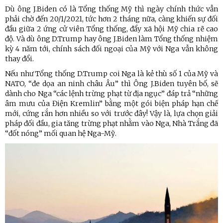
Dù ông J.Biden có là Tổng thống Mỹ thì ngày chính thức vẫn
phải chờ đến 20/1/2021, tức hơn 2 tháng nữa, càng khiến sự đối
đầu giữa 2 ứng cử viên Tổng thống, đẩy xã hội Mỹ chia rẽ cao
độ. Và dù ông D.Trump hay ông J.Biden làm Tổng thống nhiệm
kỳ 4 năm tới, chính sách đối ngoại của Mỹ với Nga vẫn không
thay đổi.
Nếu như Tổng thống D.Trump coi Nga là kẻ thù số 1 của Mỹ và
NATO, “đe dọa an ninh châu Âu” thì Ông J.Biden tuyên bố, sẽ
dành cho Nga “các lệnh trừng phạt từ địa ngục” đáp trả “những
âm mưu của Điện Kremlin” bằng một gói biện pháp hạn chế
mới, cứng rắn hơn nhiều so với trước đây! Vậy là, lựa chọn giải
pháp đối đầu, gia tăng trừng phạt nhằm vào Nga, Nhà Trắng đã
“đốt nóng” mối quan hệ Nga-Mỹ.