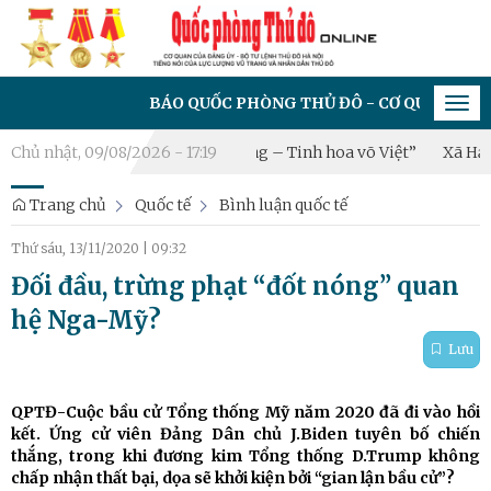
BÁO QUỐC PHÒNG THỦ ĐÔ - CƠ QUAN CỦA ĐẢNG ỦY 
Tog
navi
ội 2026: “Hào khí Thăng Long – Tinh hoa võ Việt”
Chủ nhật, 09/08/2026 - 17:19
Xã Hạ Bằng t
Trang chủ
Quốc tế
Bình luận quốc tế
Thứ sáu, 13/11/2020
|
09:32
Đối đầu, trừng phạt “đốt nóng” quan
hệ Nga-Mỹ?
Lưu
QPTĐ-Cuộc bầu cử Tổng thống Mỹ năm 2020 đã đi vào hồi
kết. Ứng cử viên Đảng Dân chủ J.Biden tuyên bố chiến
thắng, trong khi đương kim Tổng thống D.Trump không
chấp nhận thất bại, dọa sẽ khởi kiện bởi “gian lận bầu cử”?