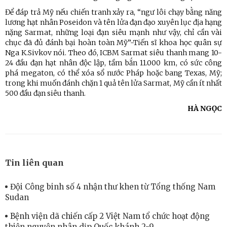
Để đáp trả Mỹ nếu chiến tranh xảy ra, “ngư lôi chạy bằng năng
lương hạt nhân Poseidon và tên lửa đạn đạo xuyên lục địa hạng
nặng Sarmat, những loại đạn siêu mạnh như vậy, chỉ cần vài
chục đã đủ đánh bại hoàn toàn Mỹ”-Tiến sĩ khoa học quân sự
Nga K.Sivkov nói. Theo đó, ICBM Sarmat siêu thanh mang 10-
24 đầu đạn hạt nhân độc lập, tầm bắn 11.000 km, có sức công
phá megaton, có thể xóa sổ nước Pháp hoặc bang Texas, Mỹ;
trong khi muốn đánh chặn 1 quả tên lửa Sarmat, Mỹ cần ít nhất
500 đầu đạn siêu thanh.
HÀ NGỌC
Tin liên quan
Đội Công binh số 4 nhận thư khen từ Tổng thống Nam
Sudan
Bệnh viện dã chiến cấp 2 Việt Nam tổ chức hoạt động
thiện nguyện nhân dịp Quốc khánh 2-9