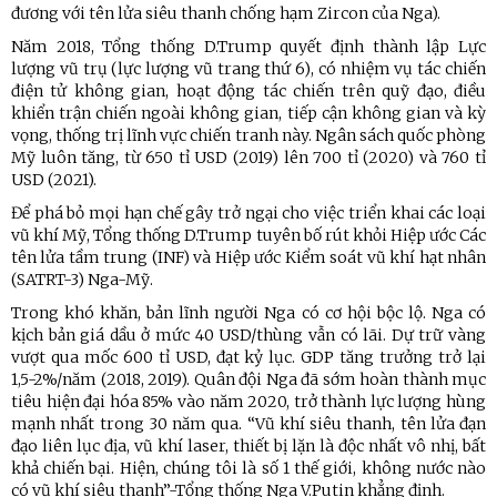
đương với tên lửa siêu thanh chống hạm Zircon của Nga).
Năm 2018, Tổng thống D.Trump quyết định thành lập Lực
lượng vũ trụ (lực lượng vũ trang thứ 6), có nhiệm vụ tác chiến
điện tử không gian, hoạt động tác chiến trên quỹ đạo, điều
khiển trận chiến ngoài không gian, tiếp cận không gian và kỳ
vọng, thống trị lĩnh vực chiến tranh này. Ngân sách quốc phòng
Mỹ luôn tăng, từ 650 tỉ USD (2019) lên 700 tỉ (2020) và 760 tỉ
USD (2021).
Để phá bỏ mọi hạn chế gây trở ngại cho việc triển khai các loại
vũ khí Mỹ, Tổng thống D.Trump tuyên bố rút khỏi Hiệp ước Các
tên lửa tầm trung (INF) và Hiệp ước Kiểm soát vũ khí hạt nhân
(SATRT-3) Nga-Mỹ.
Trong khó khăn, bản lĩnh người Nga có cơ hội bộc lộ. Nga có
kịch bản giá dầu ở mức 40 USD/thùng vẫn có lãi. Dự trữ vàng
vượt qua mốc 600 tỉ USD, đạt kỷ lục. GDP tăng trưởng trở lại
1,5-2%/năm (2018, 2019). Quân đội Nga đã sớm hoàn thành mục
tiêu hiện đại hóa 85% vào năm 2020, trở thành lực lượng hùng
mạnh nhất trong 30 năm qua. “Vũ khí siêu thanh, tên lửa đạn
đạo liên lục địa, vũ khí laser, thiết bị lặn là độc nhất vô nhị, bất
khả chiến bại. Hiện, chúng tôi là số 1 thế giới, không nước nào
có vũ khí siêu thanh”-Tổng thống Nga V.Putin khẳng định.