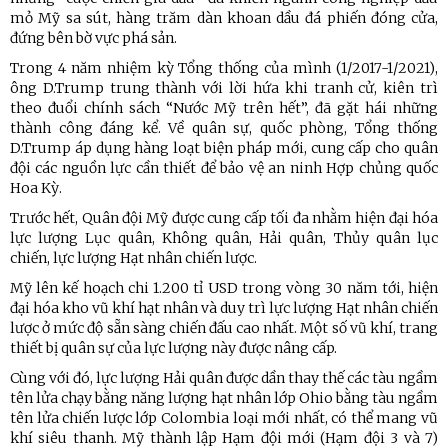
mỏ Mỹ sa sút, hàng trăm dàn khoan dầu đá phiến đóng cửa,
đứng bên bờ vực phá sản.
Trong 4 năm nhiệm kỳ Tổng thống của mình (1/2017-1/2021),
ông D.Trump trung thành với lời hứa khi tranh cử, kiên trì
theo đuổi chính sách “Nước Mỹ trên hết”, đã gặt hái những
thành công đáng kể. Về quân sự, quốc phòng, Tổng thống
D.Trump áp dụng hàng loạt biện pháp mới, cung cấp cho quân
đội các nguồn lực cần thiết để bảo vệ an ninh Hợp chủng quốc
Hoa Kỳ.
Trước hết, Quân đội Mỹ được cung cấp tối đa nhằm hiện đại hóa
lực lượng Lục quân, Không quân, Hải quân, Thủy quân lục
chiến, lực lượng Hạt nhân chiến lược.
Mỹ lên kế hoạch chi 1.200 tỉ USD trong vòng 30 năm tới, hiện
đại hóa kho vũ khí hạt nhân và duy trì lực lượng Hạt nhân chiến
lược ở mức độ sẵn sàng chiến đấu cao nhất. Một số vũ khí, trang
thiết bị quân sự của lực lượng này được nâng cấp.
Cùng với đó, lực lượng Hải quân được dần thay thế các tàu ngầm
tên lửa chạy bằng năng lượng hạt nhân lớp Ohio bằng tàu ngầm
tên lửa chiến lược lớp Colombia loại mới nhất, có thể mang vũ
khí siêu thanh. Mỹ thành lập Hạm đội mới (Hạm đội 3 và 7)