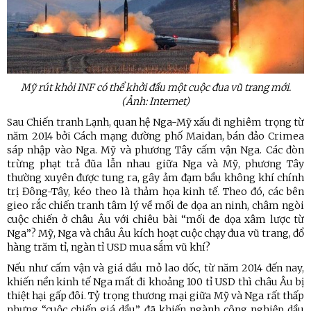
Mỹ rút khỏi INF có thể khởi đầu một cuộc đua vũ trang mới.
(Ảnh: Internet)
Sau Chiến tranh Lạnh, quan hệ Nga-Mỹ xấu đi nghiêm trọng từ
năm 2014 bởi Cách mạng đường phố Maidan, bán đảo Crimea
sáp nhập vào Nga. Mỹ và phương Tây cấm vận Nga. Các đòn
trừng phạt trả đũa lẫn nhau giữa Nga và Mỹ, phương Tây
thường xuyên được tung ra, gây ảm đạm bầu không khí chính
trị Đông-Tây, kéo theo là thảm họa kinh tế. Theo đó, các bên
gieo rắc chiến tranh tâm lý về mối đe dọa an ninh, châm ngòi
cuộc chiến ở châu Âu với chiêu bài “mối đe dọa xâm lược từ
Nga”? Mỹ, Nga và châu Âu kích hoạt cuộc chạy đua vũ trang, đổ
hàng trăm tỉ, ngàn tỉ USD mua sắm vũ khí?
Nếu như cấm vận và giá dầu mỏ lao dốc, từ năm 2014 đến nay,
khiến nền kinh tế Nga mất đi khoảng 100 tỉ USD thì châu Âu bị
thiệt hại gấp đôi. Tỷ trọng thương mại giữa Mỹ và Nga rất thấp
nhưng “cuộc chiến giá dầu” đã khiến ngành công nghiệp dầu